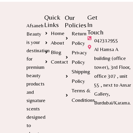
Quick
Get
Our
Links
In
Policies
Afsaneh
Touch
Home
Return
Beauty
042312955
is your
About
Policy
Al Hamsa A
destination
Blog
Privacy
building (office
for
Contact
Policy
premium
tower), 3rd Floor,
Shipping
beauty
office 307 , unit
Policy
products
55 , next to Ansar
Terms &
and
Gallery,
Conditions
signature
Burdubai/Karama.
scents
designed
to