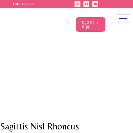
042312955
0.00
د.إ
0
Sagittis Nisl Rhoncus 