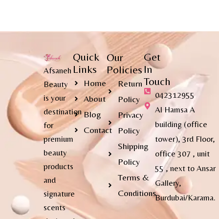
Quick
Get
Our
Links
In
Policies
Afsaneh
Touch
Home
Return
Beauty
042312955
is your
About
Policy
Al Hamsa A
destination
Blog
Privacy
building (office
for
Contact
Policy
premium
tower), 3rd Floor,
Shipping
beauty
office 307 , unit
Policy
products
55 , next to Ansar
Terms &
and
Gallery,
Conditions
signature
Burdubai/Karama.
scents